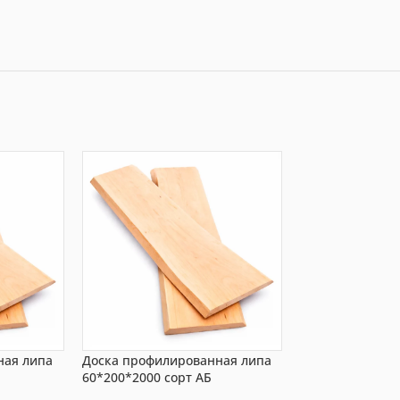
ная липа
Доска профилированная липа
Доска профили
60*200*2000 сорт АБ
40*240*3000 со