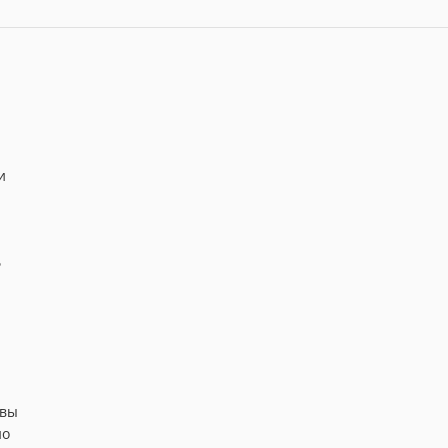
и
ь
 вы
но