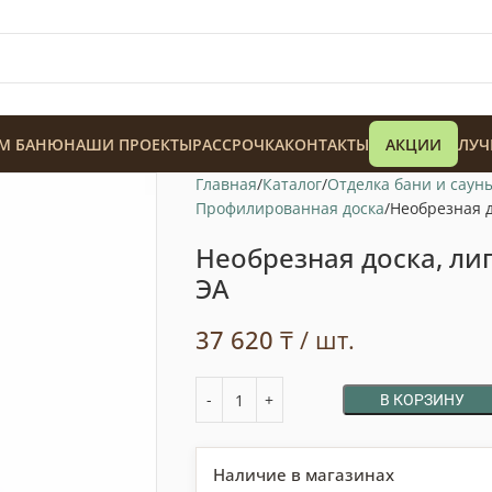
М БАНЮ
НАШИ ПРОЕКТЫ
РАССРОЧКА
КОНТАКТЫ
АКЦИИ
ЛУЧ
Главная
Каталог
Отделка бани и саун
Профилированная доска
Необрезная д
Необрезная доска, лип
ЭA
128 900
₸
37 620
₸
/ шт.
В КОРЗИНУ
Наличие в магазинах