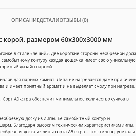
ОПИСАНИЕ
ДЕТАЛИ
ОТЗЫВЫ (0)
 с корой, размером 60x300x3000 мм
гонке в стиле «леший». Две короткие стороны необрезной доск
у самобытному контуру каждая дощечка имеет свою уникальную
вторимый дизайн парной.
иалов для парных комнат. Липа не нагревается даже при очен
ва и имеет приятный аромат и не выделяет смолу при нагреве.
. Сорт АЭкстра обеспечит минимальное количество сучков в
еобрезную доску из липы. Ее самобытный контур и
шарм. Благодаря высоким техническим характеристикам липы,
обрезная доска из липы сорта АЭкстра – это стильно, уникаль