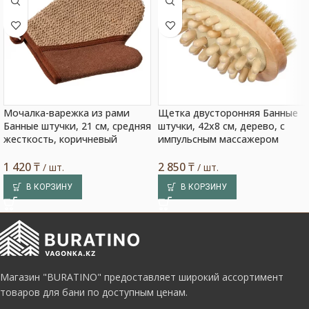
Мочалка-варежка из рами
Щетка двусторонняя Банные
Банные штучки, 21 см, средняя
штучки, 42х8 см, дерево, с
жесткость, коричневый
импульсным массажером
1 420
₸
2 850
₸
/ шт.
/ шт.
В КОРЗИНУ
В КОРЗИНУ
Магазин "BURATINO" предоставляет широкий ассортимент
товаров для бани по доступным ценам.