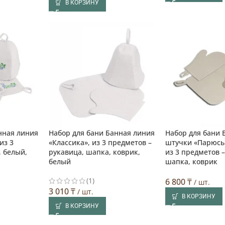
В КОРЗИНУ
нная линия
Набор для бани Банная линия
Набор для бани
из 3
«Классика», из 3 предметов –
штучки «Парюсь 
, белый,
рукавица, шапка, коврик,
из 3 предметов 
белый
шапка, коврик
(1)
6 800
₸
/ шт.
3 010
₸
/ шт.
В КОРЗИНУ
В КОРЗИНУ