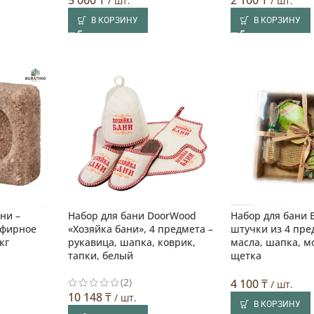
/ шт.
/ шт.
В КОРЗИНУ
В КОРЗИНУ
ни –
Набор для бани DoorWood
Набор для бани
эфирное
«Хозяйка бани», 4 предмета –
штучки из 4 пре
кг
рукавица, шапка, коврик,
масла, шапка, м
тапки, белый
щетка
(2)
4 100
₸
/ шт.
10 148
₸
/ шт.
В КОРЗИНУ