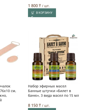
1 800
₸
/ шт.
В КОРЗИНУ
очалок
Набор эфирных масел
76х10 см,
Банные штучки «Билет в
кно,
баню», 3 вида масел по 15 мл
й
8 150
₸
/ шт.