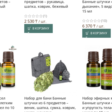
етов –
предметов – рукавица,
Банные штучки 
рый
шапка, коврик, бежевый
дыхание», 5 вид
15 мл
(1)
(10)
2 530
₸
/ шт.
6 370
₸
/ шт.
В КОРЗИНУ
В КОРЗИНУ
сел
Набор для бани Банные
Набор эфирных 
 легким
штучки из 6 предметов –
Банные штучки 
ел по 10
веник, шапка, сумка, коврик,
и упругость тела