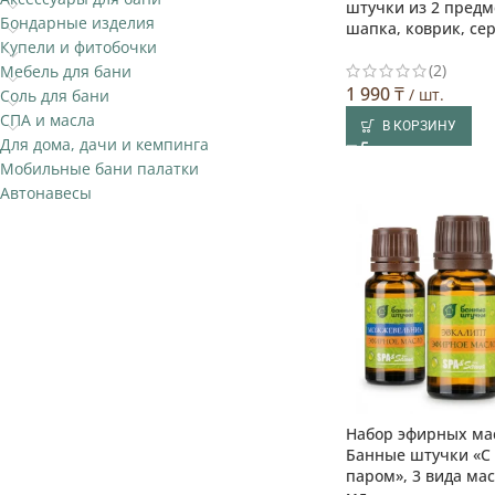
штучки из 2 предм
Бондарные изделия
шапка, коврик, се
Купели и фитобочки
(2)
Мебель для бани
1 990
₸
/ шт.
Соль для бани
СПА и масла
В КОРЗИНУ
Для дома, дачи и кемпинга
Мобильные бани палатки
Автонавесы
Набор эфирных ма
Банные штучки «С
паром», 3 вида мас