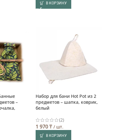
В КОРЗИНУ
 Банные
Набор для бани Hot Pot из 2
дметов –
предметов – шапка, коврик,
очалка,
белый
(2)
1 970
₸
/ шт.
В КОРЗИНУ