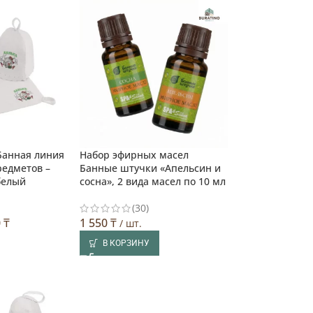
Банная линия
Набор эфирных масел
редметов –
Банные штучки «Апельсин и
белый
сосна», 2 вида масел по 10 мл
(30)
0
₸
1 550
₸
/ шт.
В КОРЗИНУ