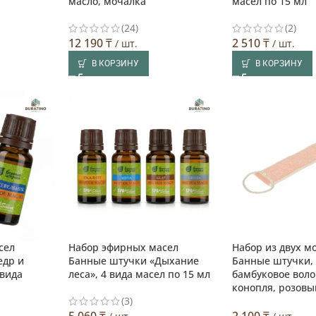
масло, мочалка
масел по 15 мл
(24)
(2)
12 190
₸
2 510
₸
/ шт.
/ шт.
В КОРЗИНУ
В КОРЗИНУ
сел
Набор эфирных масел
Набор из двух м
едр и
Банные штучки «Дыхание
Банные штучки, 
 вида
леса», 4 вида масел по 15 мл
бамбуковое воло
конопля, розовы
(3)
5 060
₸
2 100
₸