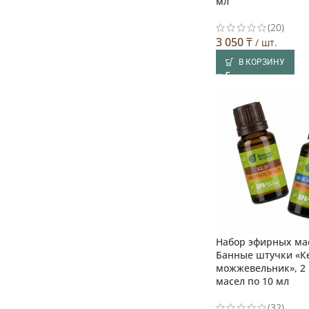
мл
(20)
3 050
₸
/ шт.
В КОРЗИНУ
Набор эфирных ма
Банные штучки «К
можжевельник», 2
масел по 10 мл
(32)