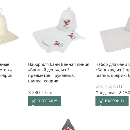
анные
Набор для бани Банная линия
Набор для бани 
етов –
«Банный день», из 3
«Банька», из 2 п
коврик
предметов – рукавица,
шапка, коврик, 
шапка, коврик
(1)
3 230
₸
2 15
/ шт.
Предзаказ:
В КОРЗИНУ
В КОРЗИНУ