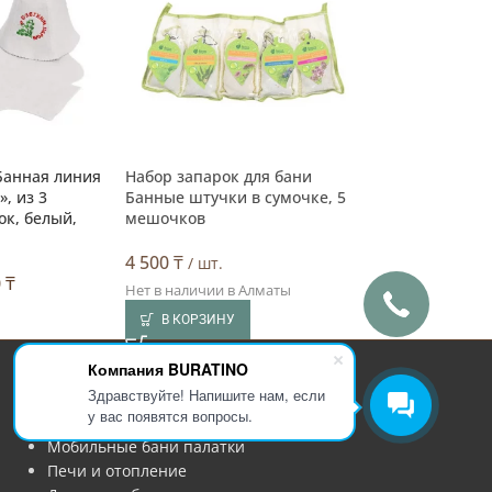
Банная линия
Набор запарок для бани
, из 3
Банные штучки в сумочке, 5
ок, белый,
мешочков
4 500
₸
/ шт.
0
₸
Нет в наличии в Алматы
В КОРЗИНУ
Магазин
Компания BURATINO
Здравствуйте! Напишите нам, если
Мебель для бани
у вас появятся вопросы.
Аксессуары для бани
Мобильные бани палатки
Печи и отопление