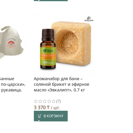
 Банные
Ароманабор для бани –
по-царски»,
соляной брикет и эфирное
– рукавица,
масло «Эвкалипт», 0.7 кг
(7)
3 370
₸
/ шт.
В КОРЗИНУ