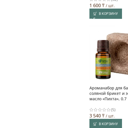
1 600
₸
/ шт.
В КОРЗИНУ
Ароманабор для ба
соляной брикет и 
масло «Пихта», 0.7 
(5)
3 540
₸
/ шт.
В КОРЗИНУ