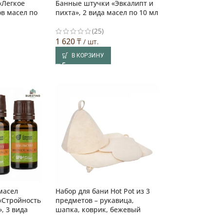
«Легкое
Банные штучки «Эвкалипт и
ов масел по
пихта», 2 вида масел по 10 мл
(25)
1 620
₸
/ шт.
В КОРЗИНУ
масел
Набор для бани Hot Pot из 3
«Стройность
предметов – рукавица,
», 3 вида
шапка, коврик, бежевый