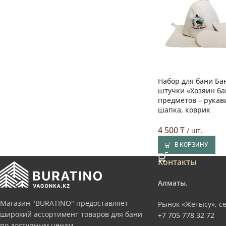
Набор для бани Б
штучки «Хозяин бан
предметов – рукав
шапка, коврик
4 500
₸
/ шт.
В КОРЗИНУ
Контакты
Алматы.
Магазин "BURATINO" предоставляет
Рынок «Жетысу», се
широкий ассортимент товаров для бани
+7 705 778 32 72
по доступным ценам.