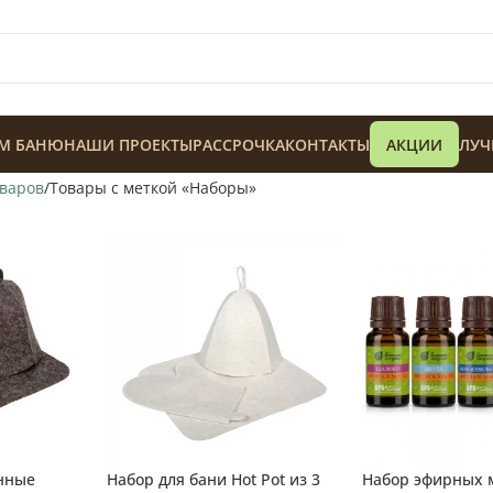
М БАНЮ
НАШИ ПРОЕКТЫ
РАССРОЧКА
КОНТАКТЫ
АКЦИИ
ЛУЧ
оваров
Товары с меткой «Наборы»
128 900
₸
анные
Набор для бани Hot Pot из 3
Набор эфирных 