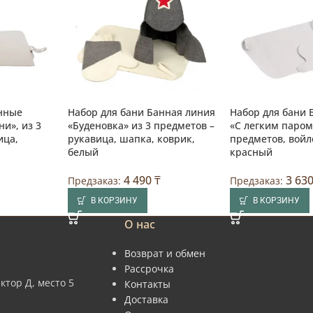
анные
Набор для бани Банная линия
Набор для бани 
и», из 3
«Буденовка» из 3 предметов –
«С легким паром»
ица,
рукавица, шапка, коврик,
предметов, войл
белый
красный
4 490
₸
3 63
Предзаказ:
Предзаказ:
В КОРЗИНУ
В КОРЗИНУ
О нас
Возврат и обмен
Рассрочка
ктор Д, место 5
Контакты
Доставка