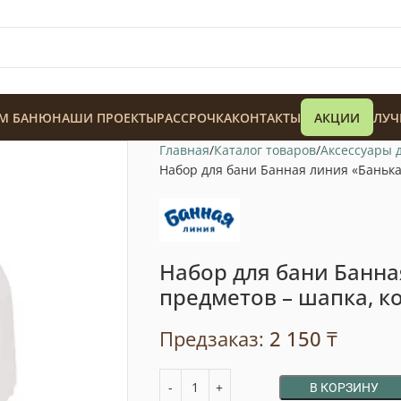
М БАНЮ
НАШИ ПРОЕКТЫ
РАССРОЧКА
КОНТАКТЫ
АКЦИИ
ЛУЧ
Главная
Каталог товаров
Аксессуары 
Набор для бани Банная линия «Банька»
Набор для бани Банная
128 900
₸
предметов – шапка, к
Предзаказ:
2 150
₸
В КОРЗИНУ