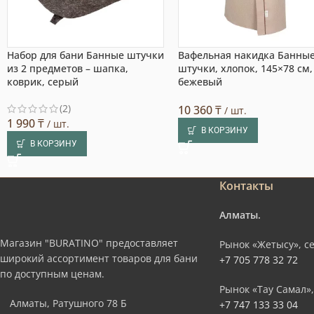
Набор для бани Банные штучки
Вафельная накидка Банны
из 2 предметов – шапка,
штучки, хлопок, 145×78 см,
коврик, серый
бежевый
(2)
10 360
₸
/ шт.
1 990
₸
/ шт.
В КОРЗИНУ
В КОРЗИНУ
Контакты
Алматы.
Магазин "BURATINO" предоставляет
Рынок «Жетысу», се
широкий ассортимент товаров для бани
+7 705 778 32 72
по доступным ценам.
Рынок «Тау Самал»,
Алматы, Ратушного 78 Б
+7 747 133 33 04