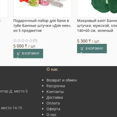
е
Подарочный набор для бани в
Махровый килт Банн
тубе Банные штучки «Для нее»,
штучки, мужской, хло
из 5 предметов
140×60 см, зеленый
(1)
5 300
₸
/ шт.
5 000
₸
/ шт.
В КОРЗИНУ
В КОРЗИНУ
О нас
Возврат и обмен
Рассрочка
ктор Д, место 5
Контакты
Доставка
Оплата
 место 14-15
Оферта
О нас