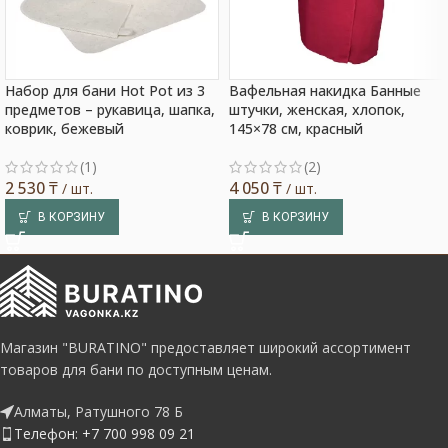
Набор для бани Hot Pot из 3
Вафельная накидка Банные
предметов – рукавица, шапка,
штучки, женская, хлопок,
коврик, бежевый
145×78 см, красный
(1)
(2)
2 530
₸
4 050
₸
/ шт.
/ шт.
В КОРЗИНУ
В КОРЗИНУ
Магазин "BURATINO" предоставляет широкий ассортимент
товаров для бани по доступным ценам.
Алматы, Ратушного 78 Б
Телефон: +7 700 998 09 21