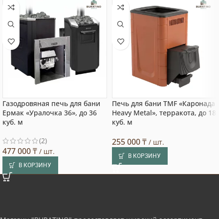
Газодровяная печь для бани
Печь для бани TMF «Каронада
Ермак «Уралочка 36», до 36
Heavy Metal», терракота, до 18
куб. м
куб. м
(2)
255 000
₸
/ шт.
477 000
₸
/ шт.
В КОРЗИНУ
В КОРЗИНУ