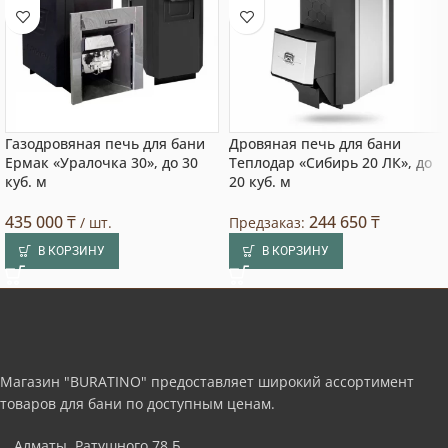
Газодровяная печь для бани
Дровяная печь для бани
Ермак «Уралочка 30», до 30
Теплодар «Сибирь 20 ЛК», до
куб. м
20 куб. м
435 000
₸
244 650
₸
/ шт.
Предзаказ:
В КОРЗИНУ
В КОРЗИНУ
Магазин "BURATINO" предоставляет широкий ассортимент
товаров для бани по доступным ценам.
Алматы, Ратушного 78 Б