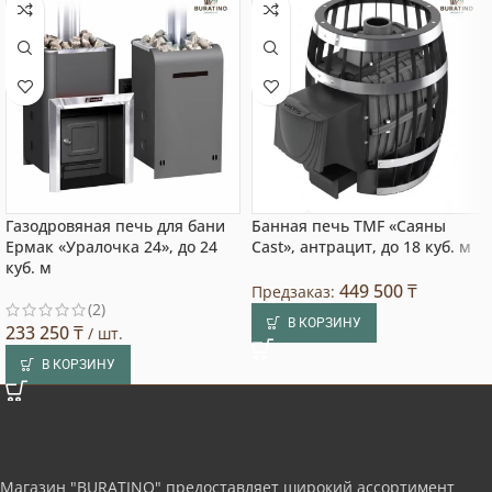
Газодровяная печь для бани
Банная печь TMF «Саяны
Ермак «Уралочка 24», до 24
Cast», антрацит, до 18 куб. м
куб. м
449 500
₸
Предзаказ:
(2)
В КОРЗИНУ
233 250
₸
/ шт.
В КОРЗИНУ
Магазин "BURATINO" предоставляет широкий ассортимент