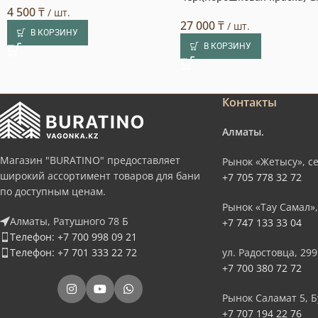
4 500
₸
/ шт.
27 000
₸
/ шт.
В КОРЗИНУ
В КОРЗИНУ
Контакты
Алматы.
Магазин "BURATINO" предоставляет
Рынок «Жетысу», се
широкий ассортимент товаров для бани
+7 705 778 32 72
по доступным ценам.
Рынок «Тау Самал»,
Алматы, Ратушного 78 Б
+7 747 133 33 04
Телефон: +7 700 998 09 21
Телефон: +7 701 333 22 72
ул. Радостовца, 299
+7 700 380 72 72
Рынок Саламат 5, Б
+7 707 194 22 76