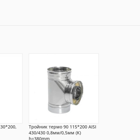
130*200,
Тройник термо 90 115*200 AISI
Труба-термо 0,5
430/430 0,8мм/0,5мм (K)
430/430, 0,8мм/0
h=380mm