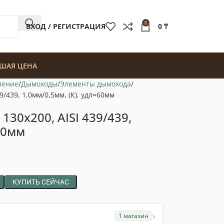
0
ВХОД / РЕГИСТРАЦИЯ
0
₸
ШАЯ ЦЕНА
ление
Дымоходы
Элементы дымохода
9/439, 1,0мм/0,5мм, (К), удл=60мм
130х200, AISI 439/439,
=60мм
КУПИТЬ СЕЙЧАС
›
1 магазин