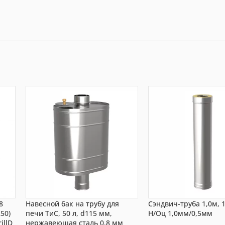
8
Навесной бак на трубу для
Сэндвич-труба 1,0м, 
50)
печи ТиС, 50 л, d115 мм,
Н/Оц 1,0мм/0,5мм
illD
нержавеющая сталь 0.8 мм