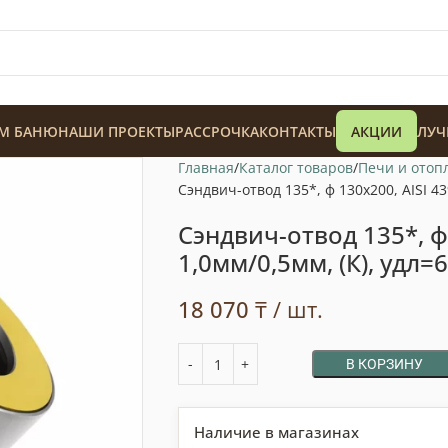
М БАНЮ
НАШИ ПРОЕКТЫ
РАССРОЧКА
КОНТАКТЫ
АКЦИИ
ЛУЧ
Главная
Каталог товаров
Печи и отоп
Сэндвич-отвод 135*, ф 130х200, AISI 43
Сэндвич-отвод 135*, ф 
1,0мм/0,5мм, (К), удл
128 900
₸
18 070
₸
/ шт.
В КОРЗИНУ
Наличие в магазинах