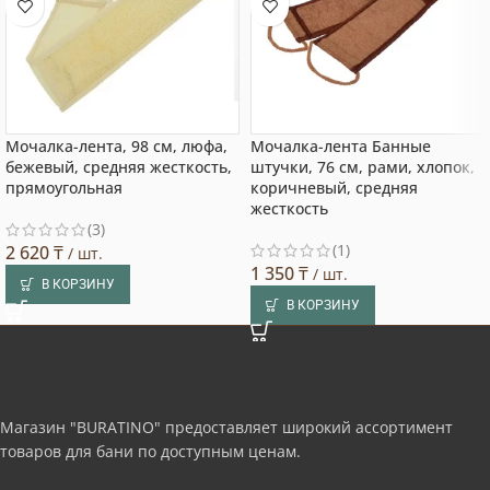
Мочалка-лента, 98 см, люфа,
Мочалка-лента Банные
бежевый, средняя жесткость,
штучки, 76 см, рами, хлопок,
прямоугольная
коричневый, средняя
жесткость
(3)
(1)
2 620
₸
/ шт.
1 350
₸
/ шт.
В КОРЗИНУ
В КОРЗИНУ
Магазин "BURATINO" предоставляет широкий ассортимент
товаров для бани по доступным ценам.