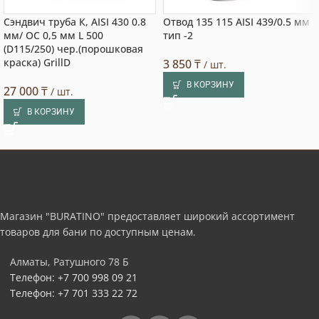
Сэндвич труба К, AISI 430 0.8
Отвод 135 115 AISI 439/0.5 мм
мм/ ОС 0,5 мм L 500
тип -2
(D115/250) чер.(порошковая
краска) GrillD
3 850
₸
/ шт.
В КОРЗИНУ
27 000
₸
/ шт.
В КОРЗИНУ
Магазин "BURATINO" предоставляет широкий ассортимент
товаров для бани по доступным ценам.
Алматы, Ратушного 78 Б
Телефон: +7 700 998 09 21
Телефон: +7 701 333 22 72