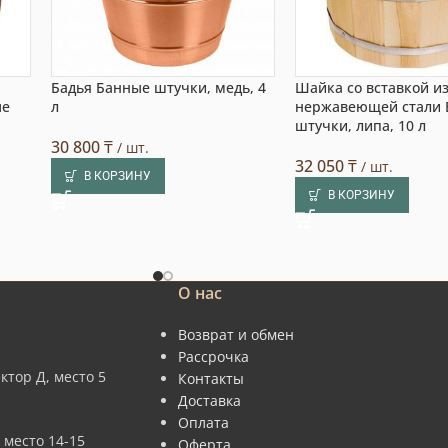
Бадья Банные штучки, медь, 4
Шайка со вставкой и
ые
л
нержавеющей стали
штучки, липа, 10 л
30 800
₸
/ шт.
32 050
₸
/ шт.
В КОРЗИНУ
В КОРЗИНУ
О нас
Возврат и обмен
Рассрочка
ктор Д, место 5
Контакты
Доставка
Оплата
 место 14-15
Оферта