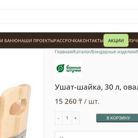
М БАНЮ
НАШИ ПРОЕКТЫ
РАССРОЧКА
КОНТАКТЫ
АКЦИИ
ЛУЧ
Главная
Каталог
Бондарные изделия
Ушат-шайка, 30 л, ова
128 900
₸
15 260
₸
/ шт.
В КОРЗИНУ