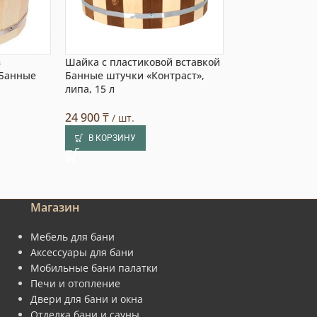
з
Шайка с пластиковой вставкой
Шайка, кедр, 15
 Банные
Банные штучки «Контраст»,
липа, 15 л
13 250
₸
/ шт.
В КОРЗИНУ
24 900
₸
/ шт.
В КОРЗИНУ
Магазин
Мебель для бани
Аксессуары для бани
Мобильные бани палатки
Печи и отопление
Двери для бани и окна
Отделка бани и сауны