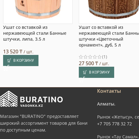
Ушат со вставкой из
Ушат со вставкой из
нержавеющей стали Банные
нержавеющей стали Банн
штучки, липа, 3.5 л
штучки «Цветочный
орнамент», дуб, 5 л
13 520
₸
/ шт.
(1)
В КОРЗИНУ
27 500
₸
/ шт.
В КОРЗИНУ
Контакты
Алматы.
Магазин "BURATINO" предоставляет
Рынок «Жетысу», се
широкий ассортимент товаров для бани
+7 705 778 32 72
по доступным ценам.
Рынок «Тау Самал»,