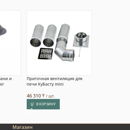
бани и
Приточная вентиляция для
Приточная вент
ir
печи КуБасту mini
печи КуБасту m
46 310
₸
132 000
₸
/ шт.
/ шт.
В КОРЗИНУ
В КОРЗИНУ
Магазин