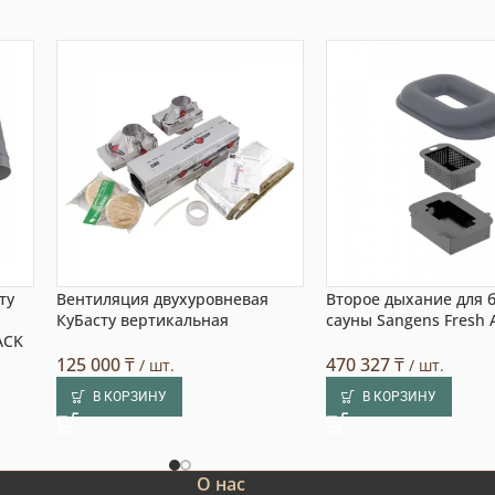
ту
Вентиляция двухуровневая
Второе дыхание для 
КуБасту вертикальная
сауны Sangens Fresh A
ACK
125 000
₸
470 327
₸
/ шт.
/ шт.
В КОРЗИНУ
В КОРЗИНУ
О нас