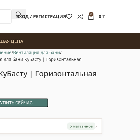
0
ВХОД / РЕГИСТРАЦИЯ
0
₸
ШАЯ ЦЕНА
ление
Вентиляция для бани
я для бани КуБасту | Горизонтальная
КуБасту | Горизонтальная
КУПИТЬ СЕЙЧАС
›
5 магазинов