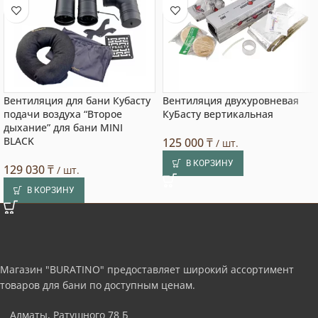
Вентиляция для бани Кубасту
Вентиляция двухуровневая
подачи воздуха “Второе
КуБасту вертикальная
дыхание” для бани MINI
BLACK
125 000
₸
/ шт.
В КОРЗИНУ
129 030
₸
/ шт.
В КОРЗИНУ
Магазин "BURATINO" предоставляет широкий ассортимент
товаров для бани по доступным ценам.
Алматы, Ратушного 78 Б