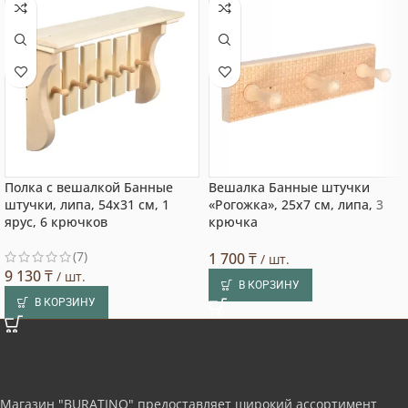
Полка с вешалкой Банные
Вешалка Банные штучки
штучки, липа, 54х31 см, 1
«Рогожка», 25х7 см, липа, 3
ярус, 6 крючков
крючка
(7)
1 700
₸
/ шт.
9 130
₸
/ шт.
В КОРЗИНУ
В КОРЗИНУ
Магазин "BURATINO" предоставляет широкий ассортимент