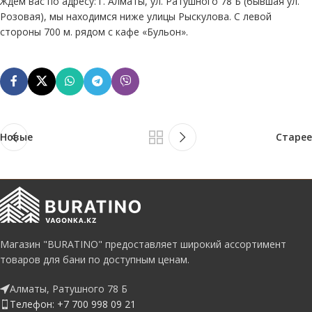
Ждем вас по адресу: г. Алматы, ул. Ратушного 78 Б (бывшая ул.
Розовая), мы находимся ниже улицы Рыскулова. С левой
стороны 700 м. рядом с кафе «Бульон».
Новые
Старее
Магазин "BURATINO" предоставляет широкий ассортимент
товаров для бани по доступным ценам.
Алматы, Ратушного 78 Б
Телефон: +7 700 998 09 21