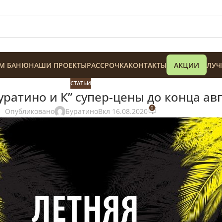
М БАНЮ
НАШИ ПРОЕКТЫ
РАССРОЧКА
КОНТАКТЫ
АКЦИИ
ЛУЧ
СТАТЬИ
ратино и К” супер-цены до конца авг
0
Опубликовано
Буратино
Вкл 16.08.2020
128 900
₸