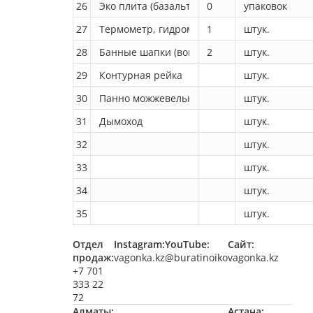
Отдел
Instagram:
YouTube:
Сайт:
продаж:
vagonka.kz
@buratinoiko
vagonka.kz
+7 701
333 22
72
Алматы:
Астана: