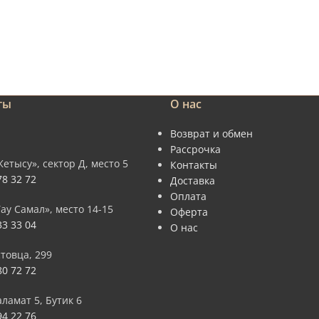
ты
О нас
Возврат и обмен
Рассрочка
етысу», сектор Д, место 5
Контакты
78 32 72
Доставка
Оплата
ау Самал», место 14-15
Оферта
33 33 04
О нас
стовца, 299
80 72 72
ламат 5, Бутик 6
94 22 76