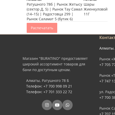
Ратушного 78б | Рынок Жетысу
Шары
(сектор Д, 5) | Рынок Тау Самал
Жиенкуловой
(14–15) | Радостовца 299 |
11Г
Рынок Саламат 5 (бутик 6)
Распечатать
Контак
Алматы.
Магазин "BURATINO" предоставляет
Рынок «Ж
широкий ассортимент товаров для
+7 705 7
бани по доступным ценам.
Рынок «Т
Алматы, Ратушного 78 Б
+7 747 1
Телефон: +7 700 998 09 21
Телефон: +7 701 333 22 72
ул. Радо
+7 700 3
Рынок Са
+7 707 1