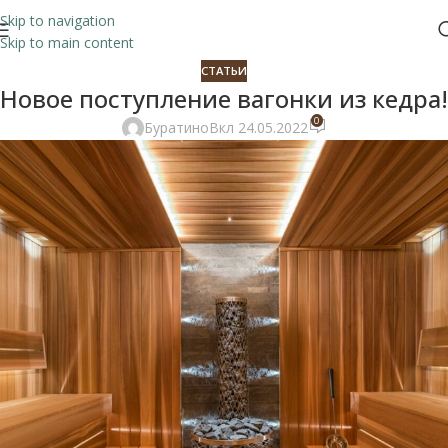
Skip to navigation
Skip to main content
СТАТЬИ
Новое поступление вагонки из кедра!
0
Буратино
Вкл 24.05.2022