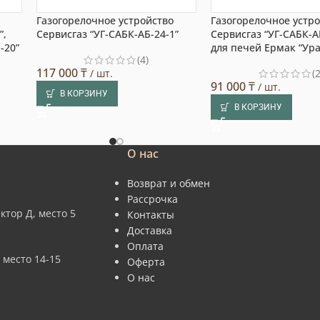
Газогорелочное устройство
Газогорелочное устр
”,
Сервисгаз “УГ-САБК-АБ-24-1”
Сервисгаз “УГ-САБК-АБ
-20”
для печей Ермак “Ура
(4)
117 000
₸
/ шт.
(2
91 000
₸
/ шт.
В КОРЗИНУ
В КОРЗИНУ
О нас
Возврат и обмен
Рассрочка
ктор Д, место 5
Контакты
Доставка
Оплата
 место 14-15
Оферта
О нас