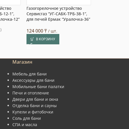
ойство
Газогорелочное устройство
Газогорелочное
-12-1”,
Сервисгаз “УГ-САБК-ТРБ-38-1”,
Сервисгаз “УГ-С
лочка-12”
для печей Ермак “Уралочка-36”
для печей Ерма
)
124 000
₸
/ шт.
122 000
₸
/ шт.
В КОРЗИНУ
В КОРЗИНУ
Магазин
Мебель для бани
Аксессуары для бани
Мобильные бани палатки
Печи и отопление
Двери для бани и окна
Отделка бани и сауны
Купели и фитобочки
Соль для бани
СПА и масла