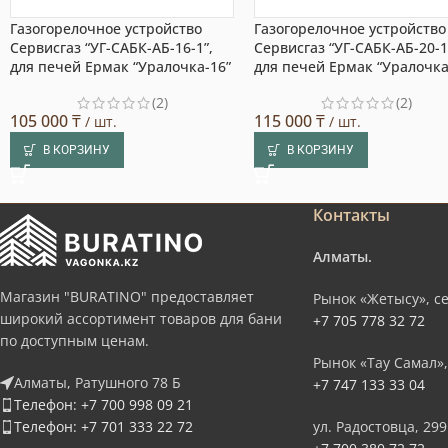
Газогорелочное устройство
Газогорелочное устройство
Сервисгаз “УГ-САБК-АБ-16-1”,
Сервисгаз “УГ-САБК-АБ-20-1
для печей Ермак “Уралочка-16”
для печей Ермак “Уралочка
(2)
(2)
105 000
₸
115 000
₸
/ шт.
/ шт.
В КОРЗИНУ
В КОРЗИНУ
Контакты
Алматы.
Магазин "BURATINO" предоставляет
Рынок «Жетысу», се
широкий ассортимент товаров для бани
+7 705 778 32 72
по доступным ценам.
Рынок «Тау Самал»,
Алматы, Ратушного 78 Б
+7 747 133 33 04
Телефон: +7 700 998 09 21
Телефон: +7 701 333 22 72
ул. Радостовца, 299