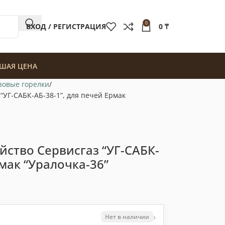
0
ВХОД / РЕГИСТРАЦИЯ
0
₸
ШАЯ ЦЕНА
зовые горелки
“УГ-САБК-АБ-38-1”, для печей Ермак
йство Сервисгаз “УГ-САБК-
рмак “Уралочка-36”
›
Нет в наличии