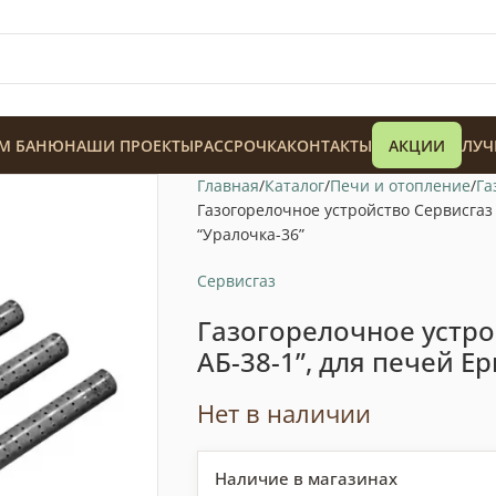
М БАНЮ
НАШИ ПРОЕКТЫ
РАССРОЧКА
КОНТАКТЫ
АКЦИИ
ЛУЧ
Главная
Каталог
Печи и отопление
Га
Газогорелочное устройство Сервисгаз 
“Уралочка-36”
Сервисгаз
Газогорелочное устро
128 900
₸
АБ-38-1”, для печей Е
Нет в наличии
Наличие в магазинах