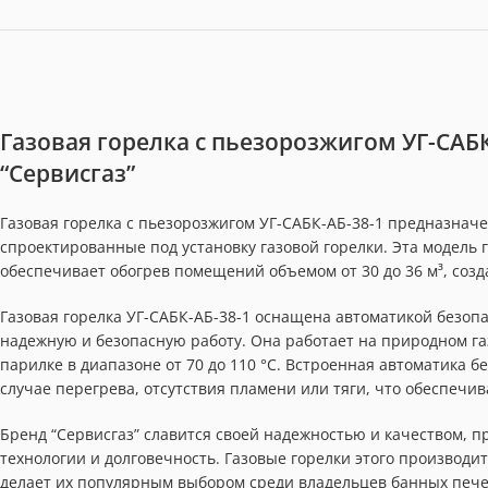
Газовая горелка с пьезорозжигом УГ-САБК
“Сервисгаз”
Газовая горелка с пьезорозжигом УГ-САБК-АБ-38-1 предназнач
спроектированные под установку газовой горелки. Эта модель 
обеспечивает обогрев помещений объемом от 30 до 36 м³, соз
Газовая горелка УГ-САБК-АБ-38-1 оснащена автоматикой безоп
надежную и безопасную работу. Она работает на природном га
парилке в диапазоне от 70 до 110 °C. Встроенная автоматика 
случае перегрева, отсутствия пламени или тяги, что обеспечи
Бренд “Сервисгаз” славится своей надежностью и качеством, п
технологии и долговечность. Газовые горелки этого производи
делает их популярным выбором среди владельцев банных пече