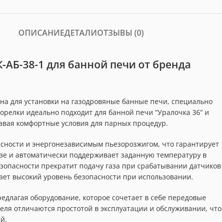
ОПИСАНИЕ
ДЕТАЛИ
ОТЗЫВЫ (0)
-АБ-38-1 для банной печи от бренда
ена для установки на газодровяные банные печи, специально
горелки идеально подходит для банной печи “Уралочка 36” и
давая комфортные условия для парных процедур.
асности и энергонезависимым пьезорозжигом, что гарантирует
зе и автоматически поддерживает заданную температуру в
безопасности прекратит подачу газа при срабатывании датчиков
вает высокий уровень безопасности при использовании.
редлагая оборудование, которое сочетает в себе передовые
теля отличаются простотой в эксплуатации и обслуживании, что
й.