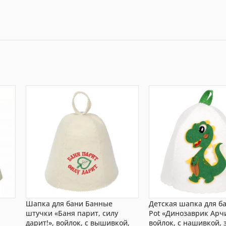
Шапка для бани Банные
Детская шапка для б
штучки «Баня парит, силу
Pot «Динозаврик Арч
й
дарит!», войлок, с вышивкой,
войлок, с нашивкой, 