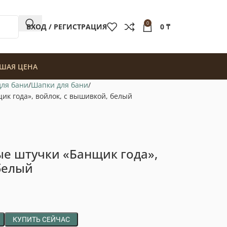
0
ВХОД / РЕГИСТРАЦИЯ
0
₸
ШАЯ ЦЕНА
для бани
Шапки для бани
к года», войлок, с вышивкой, белый
ые штучки «Банщик года»,
белый
КУПИТЬ СЕЙЧАС