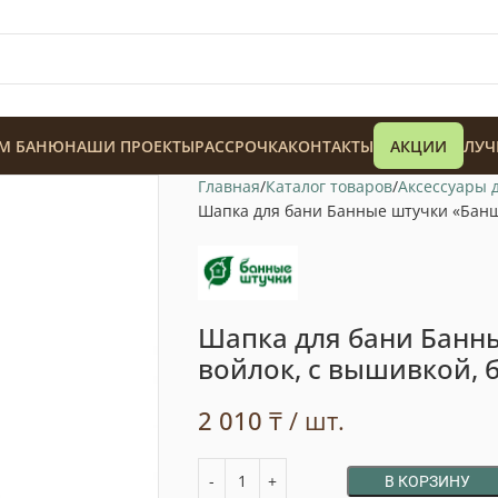
М БАНЮ
НАШИ ПРОЕКТЫ
РАССРОЧКА
КОНТАКТЫ
АКЦИИ
ЛУЧ
Главная
Каталог товаров
Аксессуары 
Шапка для бани Банные штучки «Банщи
Шапка для бани Банн
128 900
₸
войлок, с вышивкой, 
2 010
₸
/ шт.
В КОРЗИНУ