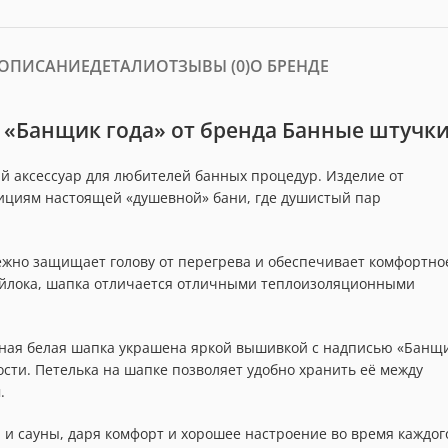
ОПИСАНИЕ
ДЕТАЛИ
ОТЗЫВЫ (0)
О БРЕНДЕ
ы «Банщик года» от бренда Банные штучк
й аксессуар для любителей банных процедур. Изделие от
дициям настоящей «душевной» бани, где душистый пар
ежно защищает голову от перегрева и обеспечивает комфортно
ойлока, шапка отличается отличными теплоизоляционными
нная белая шапка украшена яркой вышивкой с надписью «Банщ
сти. Петелька на шапке позволяет удобно хранить её между
.
 и сауны, даря комфорт и хорошее настроение во время каждог