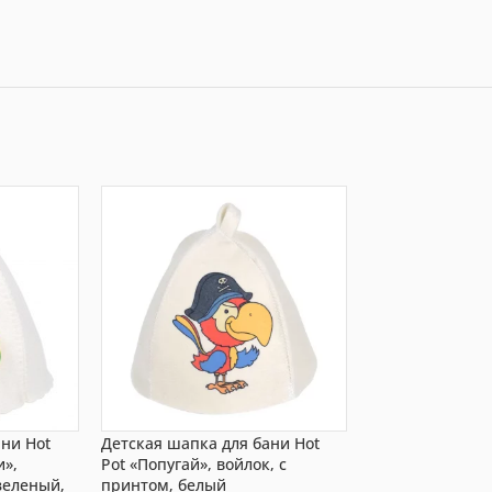
ани Hot
Детская шапка для бани Hot
Шапка для бани
и»,
Pot «Попугай», войлок, с
«Индикатор нас
зеленый,
принтом, белый
войлок, с прин