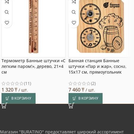
Термометр Банные штучки «С
Банная станция Банные
легким паром!», дерево, 21×4
штучки «Пар и жар», сосна,
см
15х17 см, прямоугольник
(11)
(2)
1 320
₸
7 460
₸
/ шт.
/ шт.
В КОРЗИНУ
В КОРЗИНУ
Магазин "BURATINO" предоставляет широкий ассортимент