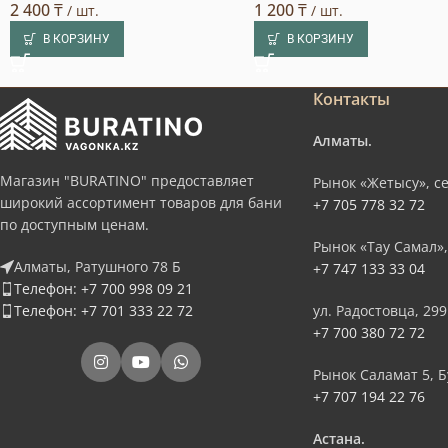
2 400
₸
1 200
₸
/ шт.
/ шт.
В КОРЗИНУ
В КОРЗИНУ
Контакты
Алматы.
Магазин "BURATINO" предоставляет
Рынок «Жетысу», се
широкий ассортимент товаров для бани
+7 705 778 32 72
по доступным ценам.
Рынок «Тау Самал»,
Алматы, Ратушного 78 Б
+7 747 133 33 04
Телефон: +7 700 998 09 21
Телефон: +7 701 333 22 72
ул. Радостовца, 299
+7 700 380 72 72
Рынок Саламат 5, Б
+7 707 194 22 76
Астана.