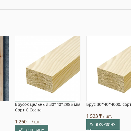
Брусок цельный 30*40*2985 мм
Брус 30*40*4000, сор
Выбор покупателя
Сорт С Сосна
1 523
₸
/ шт.
1 260
₸
/ шт.
В КОРЗИНУ
В КОРЗИНУ