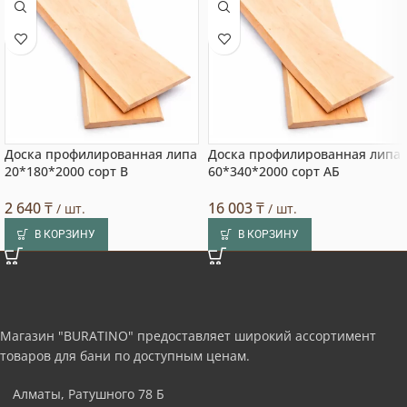
Доска профилированная липа
Доска профилированная липа
20*180*2000 сорт В
60*340*2000 сорт АБ
2 640
₸
16 003
₸
/ шт.
/ шт.
В КОРЗИНУ
В КОРЗИНУ
Магазин "BURATINO" предоставляет широкий ассортимент
товаров для бани по доступным ценам.
Алматы, Ратушного 78 Б