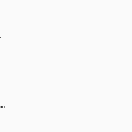
и
ь
 вы