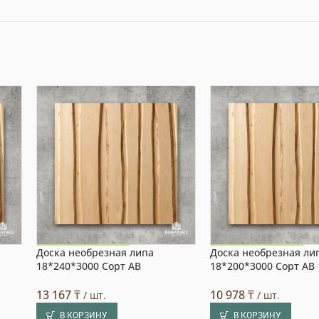
Доска необрезная липа
Доска необрезная ли
Акция на товар!
Акция на товар!
18*240*3000 Сорт АВ
18*200*3000 Сорт АВ
13 167
₸
10 978
₸
/ шт.
/ шт.
В КОРЗИНУ
В КОРЗИНУ