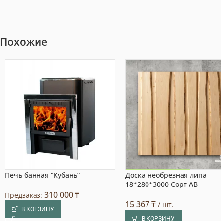
Похожие
Печь банная “Кубань”
Доска необрезная липа
Акция на товар!
18*280*3000 Сорт АВ
310 000
₸
Предзаказ:
15 367
₸
/ шт.
В КОРЗИНУ
В КОРЗИНУ