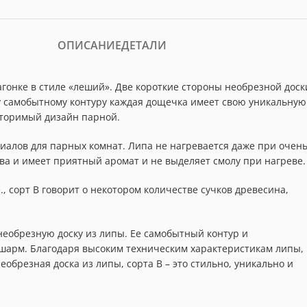
ОПИСАНИЕ
ДЕТАЛИ
гонке в стиле «леший». Две короткие стороны необрезной доск
у самобытному контуру каждая дощечка имеет свою уникальную
вторимый дизайн парной.
иалов для парных комнат. Липа не нагревается даже при очен
ва и имеет приятный аромат и не выделяет смолу при нагреве.
, сорт В говорит о некотором количестве сучков древесина,
еобрезную доску из липы. Ее самобытный контур и
шарм. Благодаря высоким техническим характеристикам липы,
обрезная доска из липы, сорта B – это стильно, уникально и