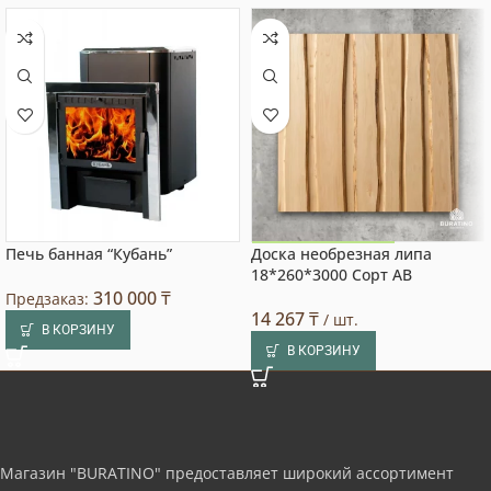
Печь банная “Кубань”
Доска необрезная липа
Акция на товар!
18*260*3000 Сорт АВ
310 000
₸
Предзаказ:
14 267
₸
/ шт.
В КОРЗИНУ
В КОРЗИНУ
Магазин "BURATINO" предоставляет широкий ассортимент