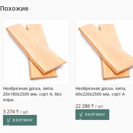
Похожие
Необрезная доска, липа,
Необрезная доска, липа,
20x180x2500 мм, сорт A, без
40x220x2500 мм, сорт A
коры
22 286
₸
/ шт.
3 274
₸
/ шт.
В КОРЗИНУ
В КОРЗИНУ