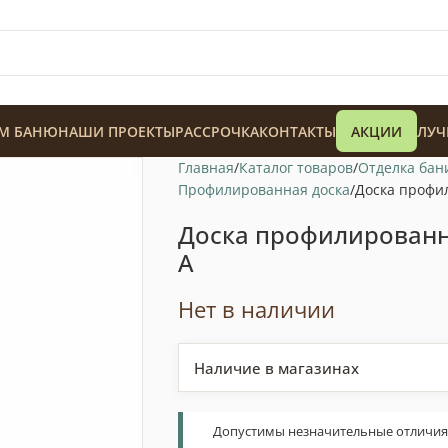
М БАНЮ
НАШИ ПРОЕКТЫ
РАССРОЧКА
КОНТАКТЫ
АКЦИИ
ЛУЧ
Главная
Каталог товаров
Отделка бан
Профилированная доска
Доска профи
Доска профилированн
А
128 900
₸
Нет в наличии
Наличие в магазинах
Допустимы незначительные отличия т