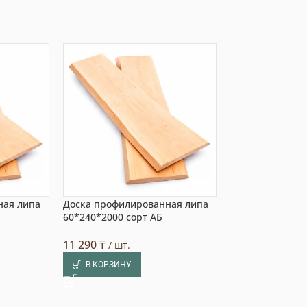
ная липа
Доска профилированная липа
Доска профили
60*240*2000 сорт АБ
60*200*2000 со
11 290
₸
9 425
₸
/ шт.
/ шт.
В КОРЗИНУ
В КОРЗИНУ