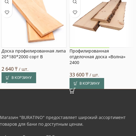
Доска профилированная липа
Профилированная
Акция на товар!
20*180*2000 сорт В
отделочная доска «Волна»
2400
2 640
₸
/ шт.
33 600
₸
/ шт.
В КОРЗИНУ
В КОРЗИНУ
Магазин "BURATINO" предоставляет широкий ассортимент
товаров для бани по доступным ценам.