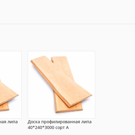
ная липа
Доска профилированная липа
Доска профили
40*240*3000 сорт А
40*340*2500 со