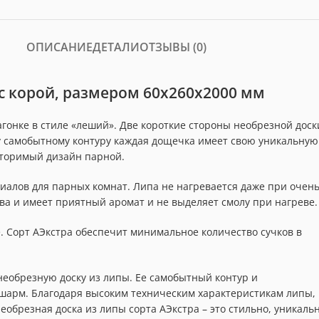
ОПИСАНИЕ
ДЕТАЛИ
ОТЗЫВЫ (0)
 с корой, размером 60x260x2000 мм
гонке в стиле «леший». Две короткие стороны необрезной доск
у самобытному контуру каждая дощечка имеет свою уникальную
вторимый дизайн парной.
иалов для парных комнат. Липа не нагревается даже при очен
ва и имеет приятный аромат и не выделяет смолу при нагреве.
. Сорт АЭкстра обеспечит минимальное количество сучков в
еобрезную доску из липы. Ее самобытный контур и
шарм. Благодаря высоким техническим характеристикам липы,
обрезная доска из липы сорта АЭкстра – это стильно, уникаль