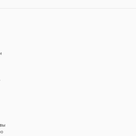
и
ь
 вы
но