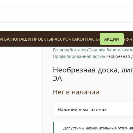
М БАНЮ
НАШИ ПРОЕКТЫ
РАССРОЧКА
КОНТАКТЫ
АКЦИИ
ЛУЧ
Главная
Каталог
Отделка бани и саун
Профилированная доска
Необрезная д
Необрезная доска, лип
ЭA
128 900
₸
Нет в наличии
Наличие в магазинах
Допустимы незначительные отличия т