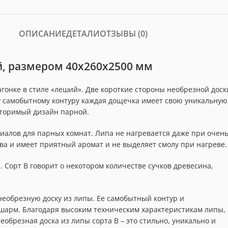
ОПИСАНИЕ
ДЕТАЛИ
ОТЗЫВЫ (0)
ой, размером 40x260x2500 мм
гонке в стиле «леший». Две короткие стороны необрезной доск
у самобытному контуру каждая дощечка имеет свою уникальную
вторимый дизайн парной.
иалов для парных комнат. Липа не нагревается даже при очен
ва и имеет приятный аромат и не выделяет смолу при нагреве.
. Сорт В говорит о некотором количестве сучков древесина,
еобрезную доску из липы. Ее самобытный контур и
шарм. Благодаря высоким техническим характеристикам липы,
обрезная доска из липы сорта В – это стильно, уникально и