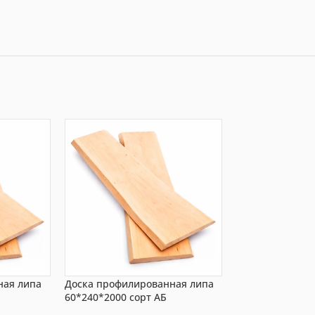
ная липа
Доска профилированная липа
Доска профили
60*240*2000 сорт АБ
40*340*2500 со