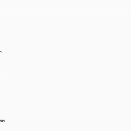
и
ь
 вы