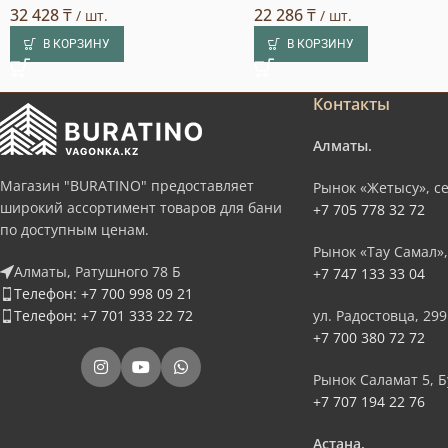
32 428
₸
22 286
₸
/ шт.
/ шт.
В КОРЗИНУ
В КОРЗИНУ
Контакты
Алматы.
Магазин "BURATINO" предоставляет
Рынок «Жетысу», се
широкий ассортимент товаров для бани
+7 705 778 32 72
по доступным ценам.
Рынок «Тау Самал»,
Алматы, Ратушного 78 Б
+7 747 133 33 04
Телефон: +7 700 998 09 21
Телефон: +7 701 333 22 72
ул. Радостовца, 299
+7 700 380 72 72
Рынок Саламат 5, Б
+7 707 194 22 76
Астана.