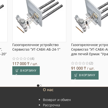
Газогорелочное устройство
Газогорелочное устр
”,
Сервисгаз “УГ-САБК-АБ-24-1”
Сервисгаз “УГ-САБК-АБ
-20”
для печей Ермак “Ура
(4)
(2)
117 000
₸
/ шт.
91 000
₸
/ шт.
В КОРЗИНУ
В КОРЗИНУ
О нас
Возврат и обмен
Рассрочка