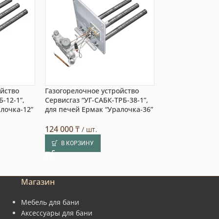
ойство
Газогорелочное устройство
Газогорелочное
-12-1”,
Сервисгаз “УГ-САБК-ТРБ-38-1”,
Сервисгаз “УГ-С
лочка-12”
для печей Ермак “Уралочка-36”
для печей Ерма
(1)
124 000
₸
/ шт.
122 000
₸
/ шт.
В КОРЗИНУ
В КОРЗИНУ
Магазин
Мебель для бани
Аксессуары для бани