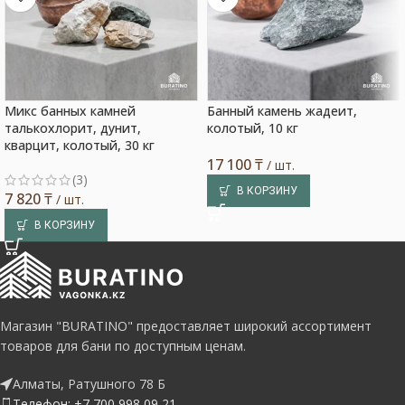
Микс банных камней
Банный камень жадеит,
талькохлорит, дунит,
колотый, 10 кг
кварцит, колотый, 30 кг
17 100
₸
/ шт.
(3)
В КОРЗИНУ
7 820
₸
/ шт.
В КОРЗИНУ
Магазин "BURATINO" предоставляет широкий ассортимент
товаров для бани по доступным ценам.
Алматы, Ратушного 78 Б
Телефон: +7 700 998 09 21