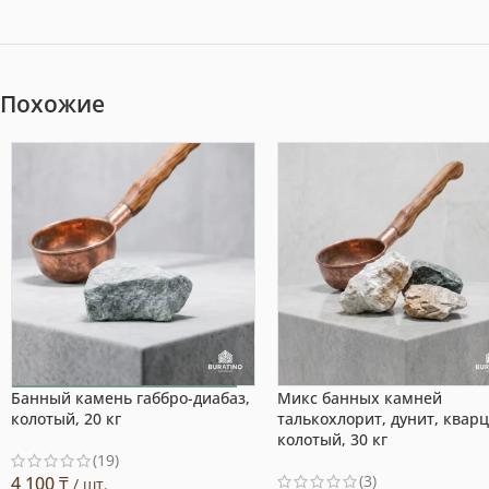
Похожие
Банный камень габбро-диабаз,
Микс банных камней
Выбор покупателя
колотый, 20 кг
талькохлорит, дунит, кварц
колотый, 30 кг
(19)
(3)
4 100
₸
/ шт.