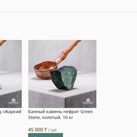
ц «Жаркий
Банный камень нефрит Green
Банный камень
Stone, колотый, 10 кг
шлифованная, 1
45 000
₸
10 800
₸
/ шт.
/ шт.