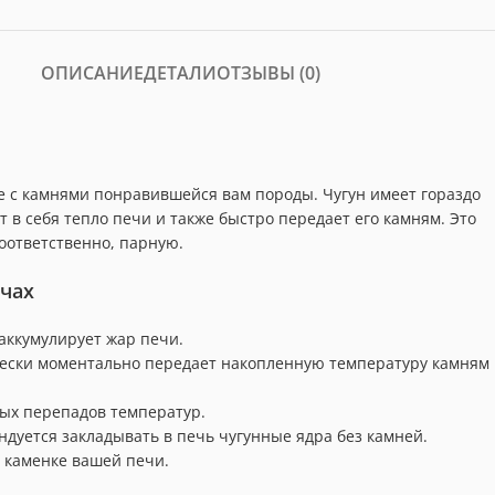
ОПИСАНИЕ
ДЕТАЛИ
ОТЗЫВЫ (0)
е с камнями понравившейся вам породы. Чугун имеет гораздо
 в себя тепло печи и также быстро передает его камням. Это
оответственно, парную.
ечах
аккумулирует жар печи.
ически моментально передает накопленную температуру камням
ных перепадов температур.
ндуется закладывать в печь чугунные ядра без камней.
 каменке вашей печи.