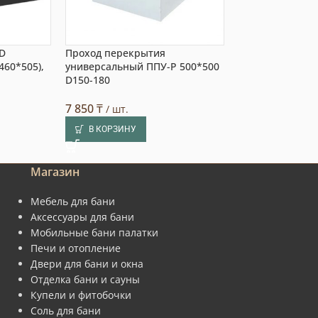
D
Проход перекрытия
Декоративный 
460*505),
универсальный ППУ-Р 500*500
огнеупорный ф2
D150-180
05мм/05мм
7 850
₸
39 200
₸
/ шт.
/ шт.
В КОРЗИНУ
В КОРЗИНУ
Магазин
Мебель для бани
Аксессуары для бани
Мобильные бани палатки
Печи и отопление
Двери для бани и окна
Отделка бани и сауны
Купели и фитобочки
Соль для бани