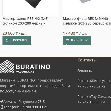
Мастер-флеш RES №2 (№6)
Мастер-флеш RES №2(№6)
силикон 203-280 черный
силикон 203-280 серебрис
20 660
₸
17 480
₸
/ шт.
/ шт.
В КОРЗИНУ
В КОРЗИНУ
Контакты
Алматы.
Магазин "BURATINO" предоставляет
Рынок «Жетысу», се
широкий ассортимент товаров для бани
+7 705 778 32 72
по доступным ценам.
Рынок «Тау Самал»,
Алматы, Ратушного 78 Б
+7 747 133 33 04
Телефон: +7 700 998 09 21