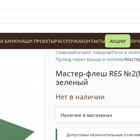
М БАНЮ
НАШИ ПРОЕКТЫ
РАССРОЧКА
КОНТАКТЫ
АКЦИИ
ЛУЧ
Главная
Каталог товаров
Печи и отоп
Проход через крышу и потолок
Мастер
Мастер-флеш RES №2(
зеленый
128 900
₸
Нет в наличии
Наличие в магазинах
Допустимы незначительные отличия т