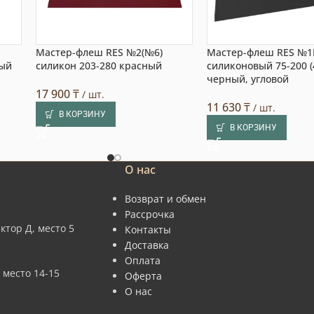
Мастер-флеш RES №2(№6)
Мастер-флеш RES №1
тый
силикон 203-280 красный
силиконовый 75-200 (
черный, угловой
17 900
₸
/ шт.
11 630
₸
/ шт.
В КОРЗИНУ
В КОРЗИНУ
О нас
Возврат и обмен
Рассрочка
ктор Д, место 5
Контакты
Доставка
Оплата
 место 14-15
Оферта
О нас