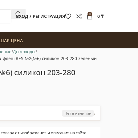
0
ВХОД / РЕГИСТРАЦИЯ
0
₸
ШАЯ ЦЕНА
ление
Дымоходы
-флеш RES №2(№6) силикон 203-280 зеленый
№6) силикон 203-280
›
Нет в наличии
овара от изображения и описания на сайте.