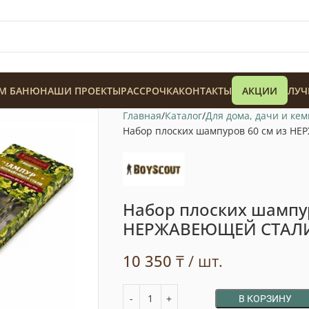
М БАНЮ
НАШИ ПРОЕКТЫ
РАССРОЧКА
КОНТАКТЫ
АКЦИИ
ЛУЧ
Главная
Каталог
Для дома, дачи и ке
Набор плоских шампуров 60 см из НЕ
Набор плоских шампур
128 900
₸
НЕРЖАВЕЮЩЕЙ СТАЛИ, 
10 350
₸
/ шт.
В КОРЗИНУ