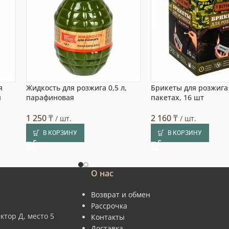
я
Жидкость для розжига 0,5 л,
Брикеты для розжига
я
парафиновая
пакетах, 16 шт
1 250
₸
2 160
₸
/ шт.
/ шт.
В КОРЗИНУ
В КОРЗИНУ
О нас
Возврат и обмен
Рассрочка
ктор Д, место 5
Контакты
Доставка