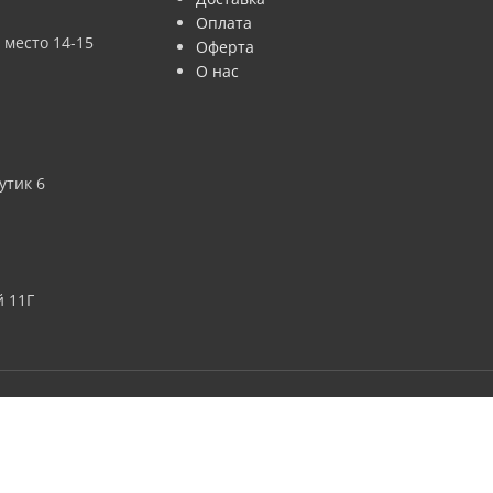
Оплата
 место 14-15
Оферта
О нас
утик 6
 11Г