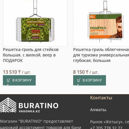
Решетка-гриль для стейков
Решетка-гриль облегченна
большая, с вилкой, веер в
для туризма универсальна
ПОДАРОК
глубокая, большая
13 510
₸
8 150
₸
/ шт.
/ шт.
В КОРЗИНУ
В КОРЗИНУ
Контакты
Алматы.
Магазин "BURATINO" предоставляет
Рынок «Жетысу», се
широкий ассортимент товаров для бани
+7 705 778 32 72