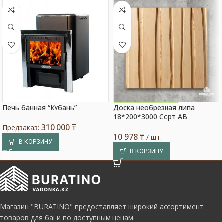
Печь банная “Кубань”
Доска необрезная липа
Акция на товар!
18*200*3000 Сорт АВ
310 000
₸
Предзаказ:
10 978
₸
/ шт.
В КОРЗИНУ
В КОРЗИНУ
Магазин "BURATINO" предоставляет широкий ассортимент
товаров для бани по доступным ценам.