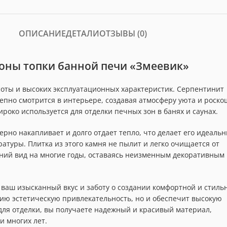
ОПИСАНИЕ
ДЕТАЛИ
ОТЗЫВЫ (0)
зоны топки банной печи «Змеевик»
соты и высоких эксплуатационных характеристик. Серпентинит
пно смотрится в интерьере, создавая атмосферу уюта и роско
роко используется для отделки печных зон в банях и саунах.
но накапливает и долго отдает тепло, что делает его идеаль
атуры. Плитка из этого камня не пылит и легко очищается от
ний вид на многие годы, оставаясь неизменным декоративным
ваш изысканный вкус и заботу о создании комфортной и стиль
ию эстетическую привлекательность, но и обеспечит высокую
для отделки, вы получаете надежный и красивый материал,
и многих лет.