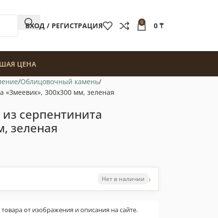
0
ВХОД / РЕГИСТРАЦИЯ
0
₸
ШАЯ ЦЕНА
ление
Облицовочный камень
 «Змеевик», 300х300 мм, зеленая
 из серпентинита
м, зеленая
›
Нет в наличии
овара от изображения и описания на сайте.