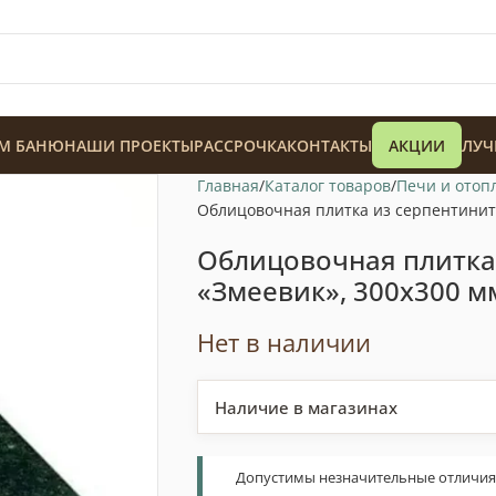
М БАНЮ
НАШИ ПРОЕКТЫ
РАССРОЧКА
КОНТАКТЫ
АКЦИИ
ЛУЧ
Главная
Каталог товаров
Печи и отоп
Облицовочная плитка из серпентинита
Облицовочная плитка
«Змеевик», 300х300 м
128 900
₸
Нет в наличии
Наличие в магазинах
Допустимы незначительные отличия т