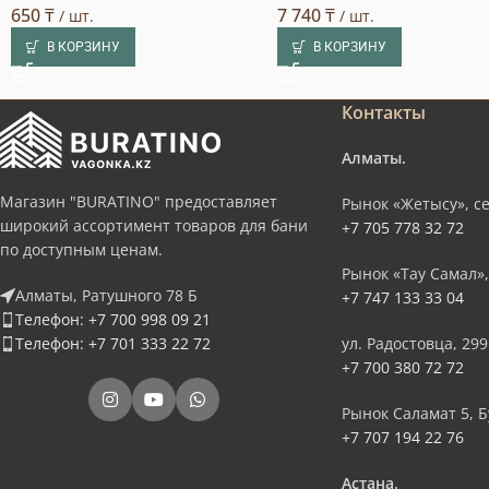
650
₸
7 740
₸
/ шт.
/ шт.
В КОРЗИНУ
В КОРЗИНУ
Контакты
Алматы.
Магазин "BURATINO" предоставляет
Рынок «Жетысу», се
широкий ассортимент товаров для бани
+7 705 778 32 72
по доступным ценам.
Рынок «Тау Самал»,
Алматы, Ратушного 78 Б
+7 747 133 33 04
Телефон: +7 700 998 09 21
Телефон: +7 701 333 22 72
ул. Радостовца, 299
+7 700 380 72 72
Рынок Саламат 5, Б
+7 707 194 22 76
Астана.