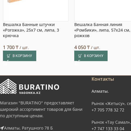
Вешалка Банные штучки
Вешалка Банная линия
«Рогожка», 25х7 см, липа, 3
«Ромбики», липа, 57х24 см,
крючка
рожков
1 700
₸
4 050
₸
/ шт.
/ шт.
В КОРЗИНУ
В КОРЗИНУ
Контакты
Алматы.
Магазин "BURATINO" предоставляет
Рынок «Жетысу», се
широкий ассортимент товаров для бани
+7 705 778 32 72
по доступным ценам.
Рынок «Тау Самал»,
Алматы, Ратушного 78 Б
+7 747 133 33 04