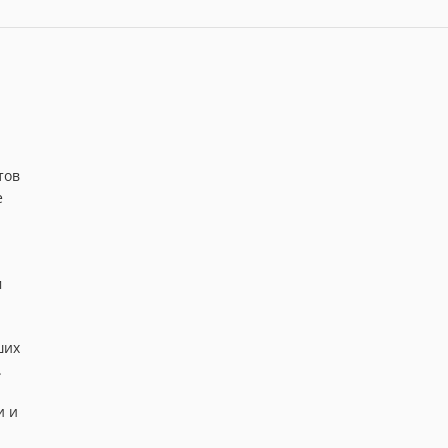
тов
е
м
ших
.
и и