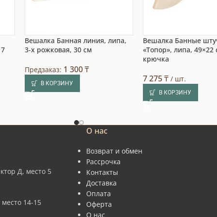
Вешалка Банная линия, липа,
Вешалка Банные шту
 7
3-х рожковая, 30 см
«Топор», липа, 49×22 
крючка
1 300
₸
Предзаказ:
7 275
₸
/ шт.
В КОРЗИНУ
В КОРЗИНУ
О нас
Возврат и обмен
Рассрочка
ктор Д, место 5
Контакты
Доставка
Оплата
 место 14-15
Оферта
О нас