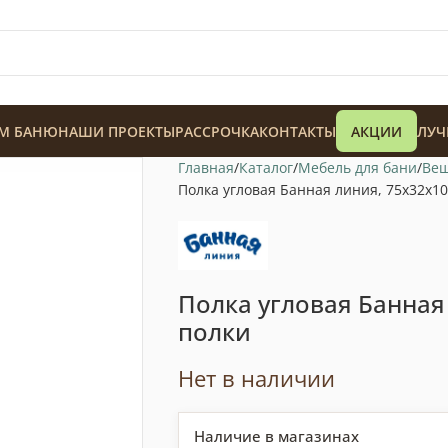
М БАНЮ
НАШИ ПРОЕКТЫ
РАССРОЧКА
КОНТАКТЫ
АКЦИИ
ЛУЧ
Главная
Каталог
Мебель для бани
Веш
Полка угловая Банная линия, 75x32x10
Полка угловая Банная 
128 900
₸
полки
Нет в наличии
Наличие в магазинах