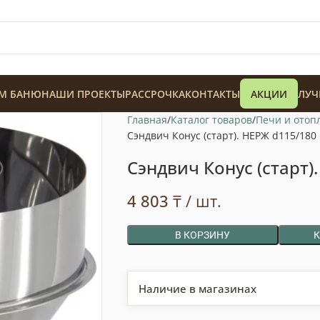
М БАНЮ
НАШИ ПРОЕКТЫ
РАССРОЧКА
КОНТАКТЫ
АКЦИИ
ЛУЧ
Главная
Каталог товаров
Печи и отоп
Сэндвич Конус (старт). НЕРЖ d115/180
Сэндвич Конус (старт)
4 803
₸
/ шт.
128 900
₸
В КОРЗИНУ
Наличие в магазинах