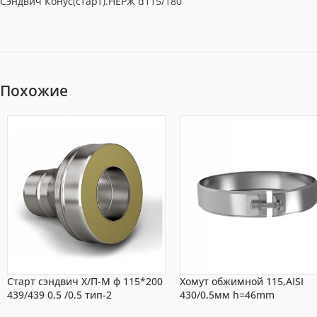
Сэндвич Конус(старт).НЕРЖ d115/180
Похожие
Старт сэндвич Х/П-М ф 115*200
Хомут обжимной 115,AISI
439/439 0,5 /0,5 тип-2
430/0,5мм h=46mm