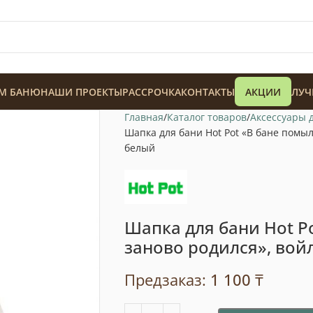
М БАНЮ
НАШИ ПРОЕКТЫ
РАССРОЧКА
КОНТАКТЫ
АКЦИИ
ЛУЧ
Главная
Каталог товаров
Аксессуары 
Шапка для бани Hot Pot «В бане помыл
белый
128 900
₸
Шапка для бани Hot P
заново родился», вой
Предзаказ:
1 100
₸