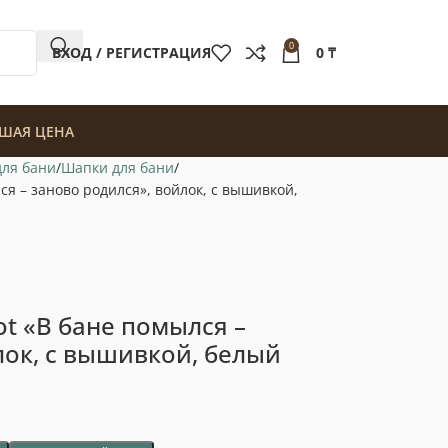
0
ВХОД / РЕГИСТРАЦИЯ
0
₸
ШАЯ ЦЕНА
для бани
Шапки для бани
ся – заново родился», войлок, с вышивкой,
ot «В бане помылся –
лок, с вышивкой, белый