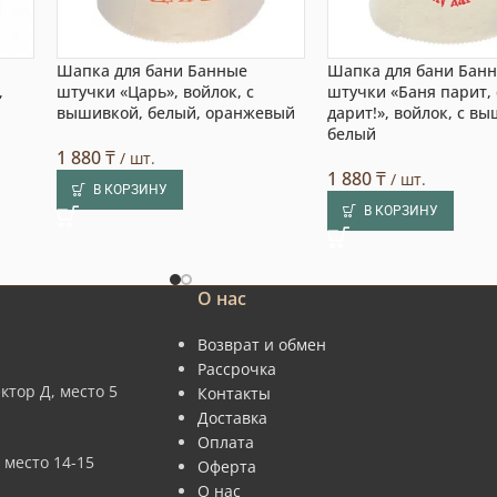
Шапка для бани Банные
Шапка для бани Бан
,
штучки «Царь», войлок, с
штучки «Баня парит, 
вышивкой, белый, оранжевый
дарит!», войлок, с в
белый
1 880
₸
/ шт.
1 880
₸
/ шт.
В КОРЗИНУ
В КОРЗИНУ
О нас
Возврат и обмен
Рассрочка
ктор Д, место 5
Контакты
Доставка
Оплата
 место 14-15
Оферта
О нас