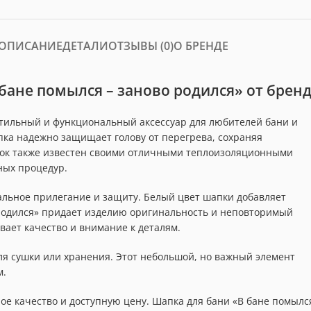
ОПИСАНИЕ
ДЕТАЛИ
ОТЗЫВЫ (0)
О БРЕНДЕ
бане помылся – заново родился» от брен
 стильный и функциональный аксессуар для любителей бани и
пка надежно защищает голову от перегрева, сохраняя
лок также известен своими отличными теплоизоляционными
ных процедур.
льное прилегание и защиту. Белый цвет шапки добавляет
 родился» придает изделию оригинальность и неповторимый
вает качество и внимание к деталям.
ля сушки или хранения. Этот небольшой, но важный элемент
м.
ое качество и доступную цену. Шапка для бани «В бане помылс