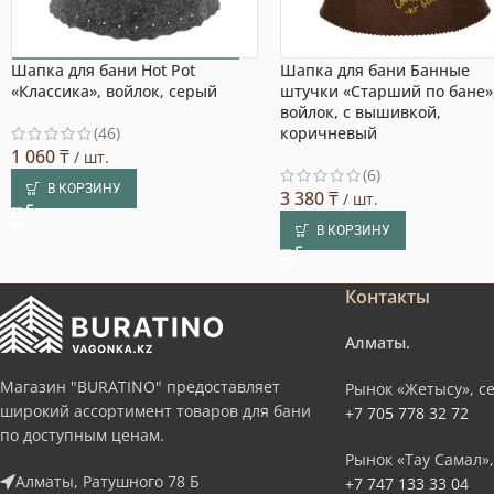
Шапка для бани Hot Pot
Шапка для бани Банные
Выбор покупателя
«Классика», войлок, серый
штучки «Старший по бане»
войлок, с вышивкой,
(46)
коричневый
1 060
₸
/ шт.
(6)
В КОРЗИНУ
3 380
₸
/ шт.
В КОРЗИНУ
Контакты
Алматы.
Магазин "BURATINO" предоставляет
Рынок «Жетысу», се
широкий ассортимент товаров для бани
+7 705 778 32 72
по доступным ценам.
Рынок «Тау Самал»,
Алматы, Ратушного 78 Б
+7 747 133 33 04