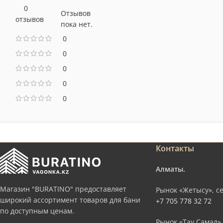
0
Отзывов
отзывов
пока нет.
0
0
0
0
0
Контакты
Алматы.
Магазин "BURATINO" предоставляет
Рынок «Жетысу», се
широкий ассортимент товаров для бани
+7 705 778 32 72
по доступным ценам.
Рынок «Тау Самал»,