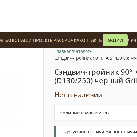
М БАНЮ
НАШИ ПРОЕКТЫ
РАССРОЧКА
КОНТАКТЫ
АКЦИИ
ЛУЧ
Главная
Каталог
Сэндвич-тройник 90º К, AISI 430 0.8 мм
Сэндвич-тройник 90º К,
(D130/250) черный Gri
128 900
₸
Нет в наличии
Наличие в магазинах
Допустимы незначительные отличия т