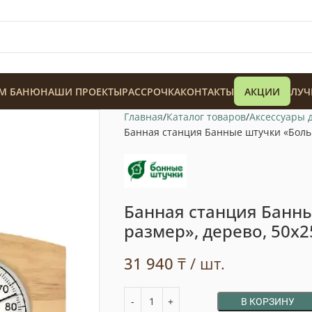
М БАНЮ
НАШИ ПРОЕКТЫ
РАССРОЧКА
КОНТАКТЫ
АКЦИИ
ЛУЧ
Главная
Каталог товаров
Аксессуары 
Банная станция Банные штучки «Больш
Банная станция Банн
128 900
₸
размер», дерево, 50х2
31 940
₸
/ шт.
В КОРЗИНУ