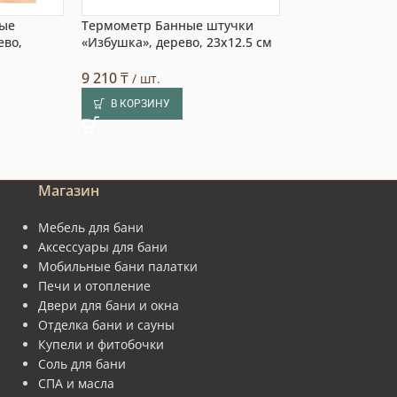
ные
Термометр Банные штучки
Термометр Бан
ево,
«Избушка», дерево, 23х12.5 см
«Банщик», дере
9 210
₸
6 740
₸
/ шт.
/ шт.
В КОРЗИНУ
В КОРЗИНУ
Магазин
Мебель для бани
Аксессуары для бани
Мобильные бани палатки
Печи и отопление
Двери для бани и окна
Отделка бани и сауны
Купели и фитобочки
Соль для бани
СПА и масла