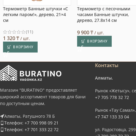
Термометр Банные штучки «С
Термометр с песочными
легким паром!», дерево, 21×4
часами Банные штучки,
см
дерево, 27.8х14 см
(11)
9 900
₸
/ шт.
1 320
₸
/ шт.
В КОРЗИНУ
В КОРЗИНУ
Контакты
Алматы.
Магазин "BURATINO" предоставляет
Рынок «Жетысу», се
широкий ассортимент товаров для бани
+7 705 778 32 72
по доступным ценам.
Рынок «Тау Самал»,
Алматы, Ратушного 78 Б
+7 747 133 33 04
Телефон: +7 700 998 09 21
Телефон: +7 701 333 22 72
ул. Радостовца, 299