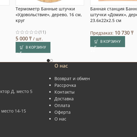
Термометр Банные штучки
Банная станция Бан
«Удовольствие», дерево, 16 см,
штучки «Домик», дер
круг
23.6х22х2.5 см
(11)
10 730
₸
Предзаказ:
5 000
₸
/ шт.
В КОРЗИНУ
В КОРЗИНУ
О нас
Возврат и обмен
Рассрочка
ктор Д, место 5
Контакты
Доставка
Оплата
 место 14-15
Оферта
О нас