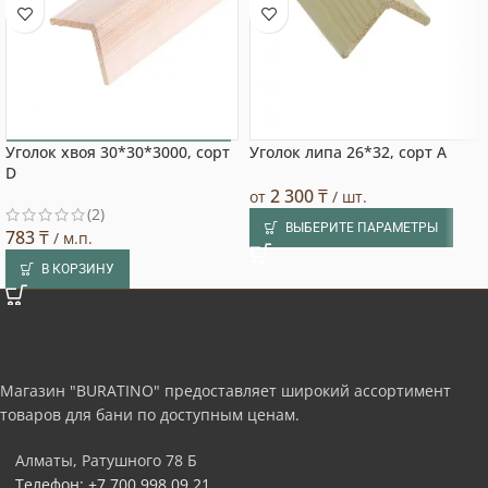
Уголок хвоя 30*30*3000, сорт
Уголок липа 26*32, сорт А
Выбор покупателя
D
2 300
₸
от
/ шт.
(2)
ВЫБЕРИТЕ ПАРАМЕТРЫ
783
₸
/ м.п.
В КОРЗИНУ
Магазин "BURATINO" предоставляет широкий ассортимент
товаров для бани по доступным ценам.
Алматы, Ратушного 78 Б
Телефон: +7 700 998 09 21