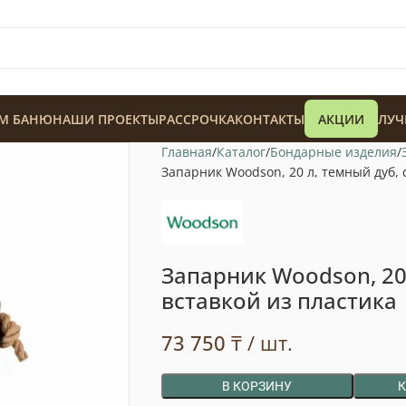
М БАНЮ
НАШИ ПРОЕКТЫ
РАССРОЧКА
КОНТАКТЫ
АКЦИИ
ЛУЧ
Главная
Каталог
Бондарные изделия
Запарник Woodson, 20 л, темный дуб, 
Запарник Woodson, 20 
128 900
₸
вставкой из пластика
73 750
₸
/ шт.
В КОРЗИНУ