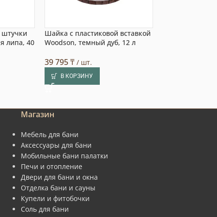
 штучки
Шайка с пластиковой вставкой
Шайка со встав
ая липа, 40
Woodson, темный дуб, 12 л
нержавеющей с
темный дуб, 15 
39 795
₸
/ шт.
81 770
₸
/ шт.
В КОРЗИНУ
В КОРЗИНУ
Магазин
Мебель для бани
Аксессуары для бани
Мобильные бани палатки
Печи и отопление
Двери для бани и окна
Отделка бани и сауны
Купели и фитобочки
Соль для бани