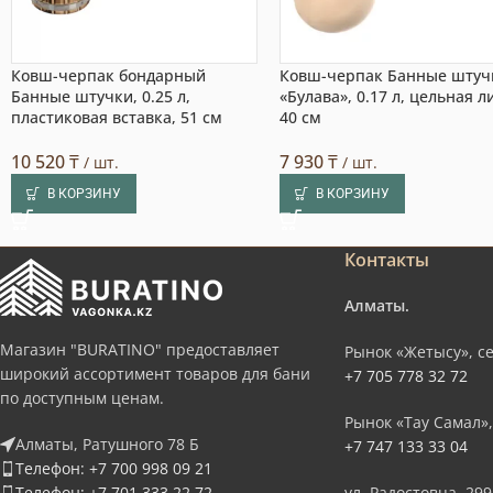
Ковш-черпак бондарный
Ковш-черпак Банные штуч
Банные штучки, 0.25 л,
«Булава», 0.17 л, цельная л
пластиковая вставка, 51 см
40 см
10 520
₸
7 930
₸
/ шт.
/ шт.
В КОРЗИНУ
В КОРЗИНУ
Контакты
Алматы.
Магазин "BURATINO" предоставляет
Рынок «Жетысу», се
широкий ассортимент товаров для бани
+7 705 778 32 72
по доступным ценам.
Рынок «Тау Самал»,
Алматы, Ратушного 78 Б
+7 747 133 33 04
Телефон: +7 700 998 09 21
Телефон: +7 701 333 22 72
ул. Радостовца, 299