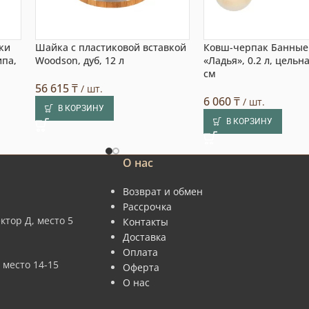
ки
Шайка с пластиковой вставкой
Ковш-черпак Банные
ипа,
Woodson, дуб, 12 л
«Ладья», 0.2 л, цельн
см
56 615
₸
/ шт.
6 060
₸
/ шт.
В КОРЗИНУ
В КОРЗИНУ
О нас
Возврат и обмен
Рассрочка
ктор Д, место 5
Контакты
Доставка
Оплата
 место 14-15
Оферта
О нас