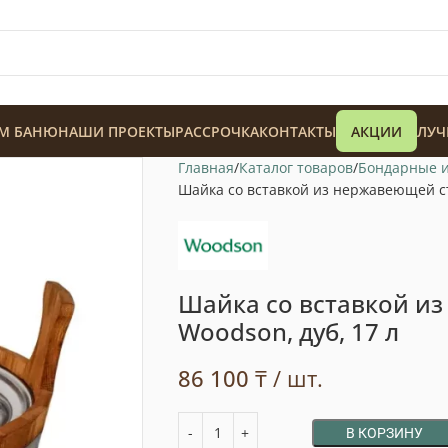
М БАНЮ
НАШИ ПРОЕКТЫ
РАССРОЧКА
КОНТАКТЫ
АКЦИИ
ЛУЧ
Главная
Каталог товаров
Бондарные 
Шайка со вставкой из нержавеющей ст
Шайка со вставкой и
128 900
₸
Woodson, дуб, 17 л
86 100
₸
/ шт.
В КОРЗИНУ