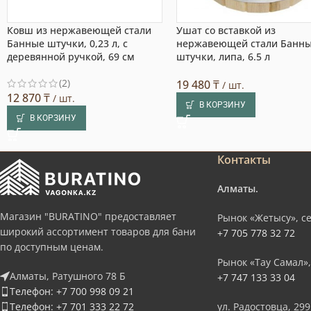
Ковш из нержавеющей стали
Ушат со вставкой из
Банные штучки, 0,23 л, с
нержавеющей стали Банн
деревянной ручкой, 69 см
штучки, липа, 6.5 л
(2)
19 480
₸
/ шт.
12 870
₸
/ шт.
В КОРЗИНУ
В КОРЗИНУ
Контакты
Алматы.
Магазин "BURATINO" предоставляет
Рынок «Жетысу», се
широкий ассортимент товаров для бани
+7 705 778 32 72
по доступным ценам.
Рынок «Тау Самал»,
Алматы, Ратушного 78 Б
+7 747 133 33 04
Телефон: +7 700 998 09 21
Телефон: +7 701 333 22 72
ул. Радостовца, 299