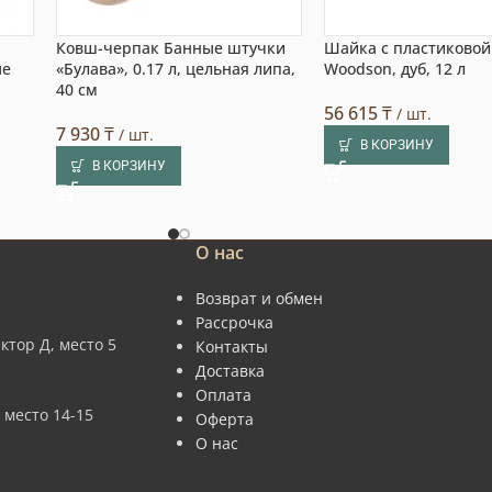
Ковш-черпак Банные штучки
Шайка с пластиковой
ые
«Булава», 0.17 л, цельная липа,
Woodson, дуб, 12 л
40 см
56 615
₸
/ шт.
7 930
₸
/ шт.
В КОРЗИНУ
В КОРЗИНУ
О нас
Возврат и обмен
Рассрочка
ктор Д, место 5
Контакты
Доставка
Оплата
 место 14-15
Оферта
О нас