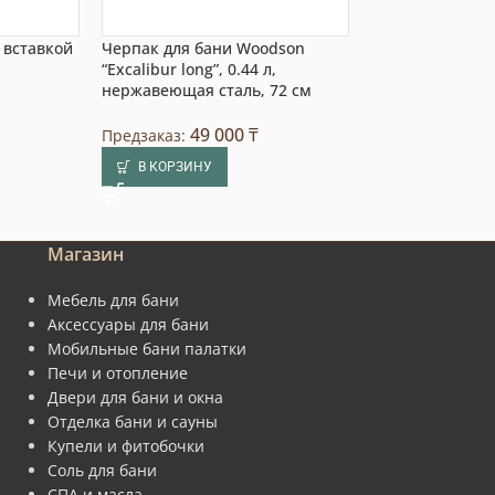
 вставкой
Черпак для бани Woodson
Шайка со встав
“Excalibur long”, 0.44 л,
нержавеющей с
нержавеющая сталь, 72 см
темный дуб, 15 
49 000
₸
81 770
₸
Предзаказ:
/ шт.
В КОРЗИНУ
В КОРЗИНУ
Магазин
Мебель для бани
Аксессуары для бани
Мобильные бани палатки
Печи и отопление
Двери для бани и окна
Отделка бани и сауны
Купели и фитобочки
Соль для бани
СПА и масла