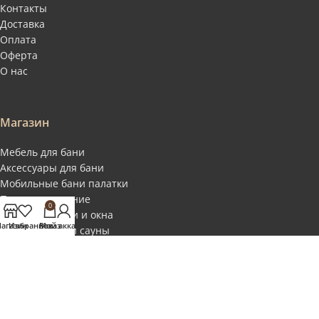
Контакты
Доставка
Оплата
Оферта
О нас
Магазин
Мебель для бани
Аксессуары для бани
Мобильные бани палатки
Печи и отопление
0
Двери для бани и окна
агазин
Избранное
Заказ
Мой аккаунт
Отделка бани и сауны
Купели и фитобочки
Соль для бани
СПА и масла
Для дома, дачи и кемпинга