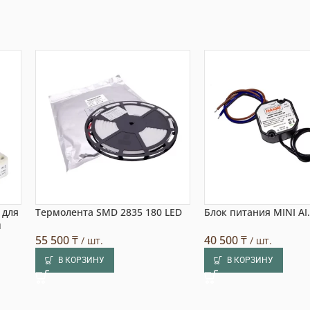
 для
Термолента SMD 2835 180 LED
Блок питания MINI A
м
55 500
₸
40 500
₸
/ шт.
/ шт.
В КОРЗИНУ
В КОРЗИНУ