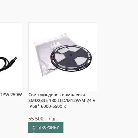
I.TPW.250W
Светодиодная термолента
Абажур DoorWo
SMD2835 180 LED/M12W/M 24 V
гималайской со
IP68* 6000-6500 K
стекла
55 500
₸
25 000
₸
/ шт.
/ шт.
В КОРЗИНУ
В КОРЗИНУ