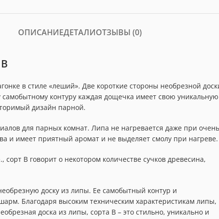
ОПИСАНИЕ
ДЕТАЛИ
ОТЗЫВЫ (0)
 В
гонке в стиле «леший». Две короткие стороны необрезной доск
у самобытному контуру каждая дощечка имеет свою уникальную
вторимый дизайн парной.
иалов для парных комнат. Липа не нагревается даже при очен
ва и имеет приятный аромат и не выделяет смолу при нагреве.
, сорт В говорит о некотором количестве сучков древесина,
еобрезную доску из липы. Ее самобытный контур и
шарм. Благодаря высоким техническим характеристикам липы,
обрезная доска из липы, сорта B – это стильно, уникально и