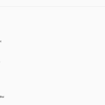
и
ь
 вы