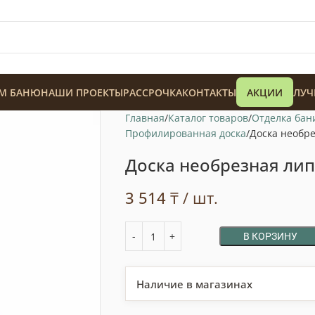
М БАНЮ
НАШИ ПРОЕКТЫ
РАССРОЧКА
КОНТАКТЫ
АКЦИИ
ЛУЧ
Главная
Каталог товаров
Отделка бан
Профилированная доска
Доска необре
Доска необрезная лип
3 514
₸
/ шт.
128 900
₸
В КОРЗИНУ
Наличие в магазинах