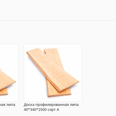
ная липа
Доска профилированная липа
Доска профили
40*340*2500 сорт А
20*220*3000 со