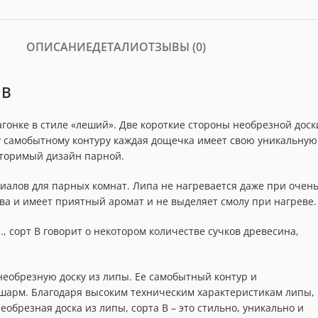
ОПИСАНИЕ
ДЕТАЛИ
ОТЗЫВЫ (0)
 В
гонке в стиле «леший». Две короткие стороны необрезной доск
у самобытному контуру каждая дощечка имеет свою уникальную
вторимый дизайн парной.
иалов для парных комнат. Липа не нагревается даже при очен
ва и имеет приятный аромат и не выделяет смолу при нагреве.
, сорт В говорит о некотором количестве сучков древесина,
еобрезную доску из липы. Ее самобытный контур и
шарм. Благодаря высоким техническим характеристикам липы,
обрезная доска из липы, сорта B – это стильно, уникально и