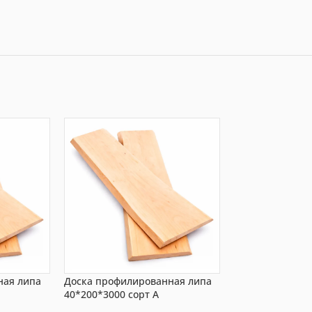
ная липа
Доска профилированная липа
Необрезная дос
40*200*3000 сорт А
20x320x2500 мм