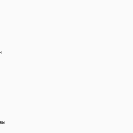
и
ь
 вы